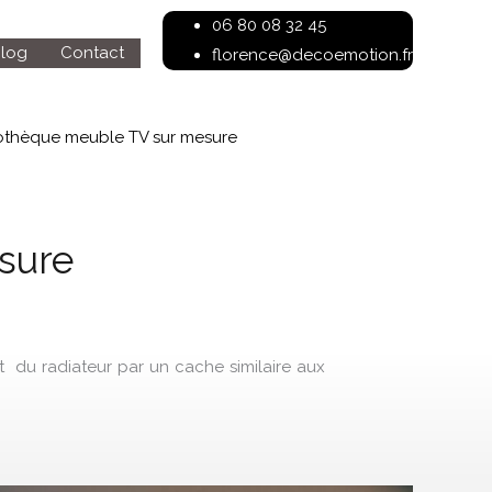
06 80 08 32 45
log
Contact
florence@decoemotion.fr
iothèque meuble TV sur mesure
sure
t du radiateur par un cache similaire aux