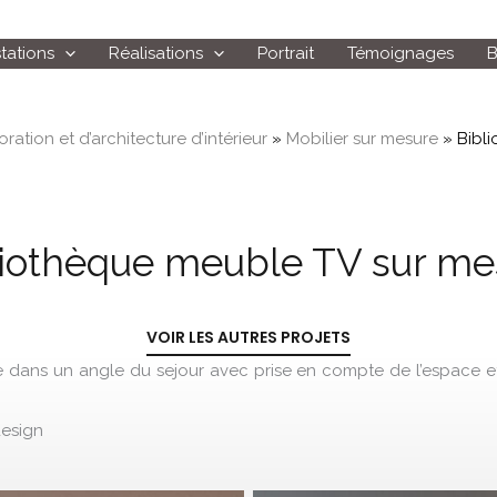
tations
Réalisations
Portrait
Témoignages
B
ration et d’architecture d’intérieur
»
Mobilier sur mesure
»
Bibl
liothèque meuble TV sur me
VOIR LES AUTRES PROJETS
e dans un angle du sejour avec prise en compte de l’espace e
design