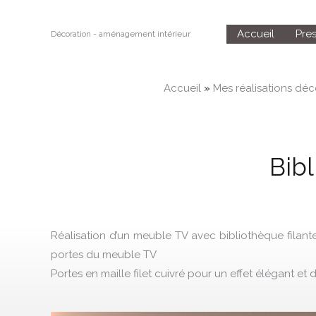
Aller
au
Accueil
Pres
Décoration - aménagement intérieur
contenu
Accueil
»
Mes réalisations déco
Bib
Réalisation d’un meuble TV avec bibliothèque filant
portes du meuble TV
Portes en maille filet cuivré pour un effet élégant et 